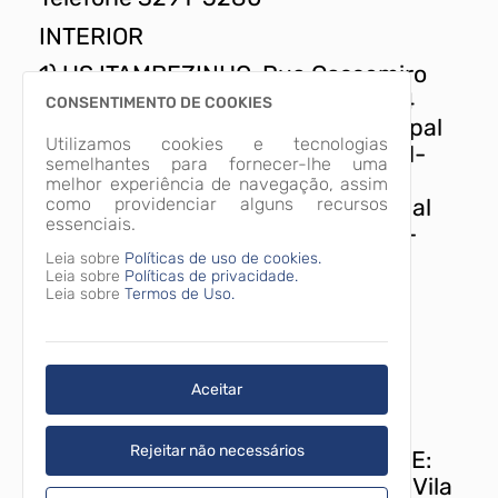
INTERIOR
1) US ITAMBEZINHO: Rua Cassemiro
Karman, s/n / Telefone 3291-5294
CONSENTIMENTO DE COOKIES
2) US SANTA CRUZ: Estrada Principal
Utilizamos cookies e tecnologias
de Santa Cruz, s/n / Telefone 3291-
semelhantes para fornecer-lhe uma
5278
melhor experiência de navegação, assim
como providenciar alguns recursos
3) US SÃO PEDRO: Estrada Principal
essenciais.
de São Pedro, s/n / Telefone 3291-
5288
Leia sobre
Políticas de uso de cookies.
Leia sobre
Políticas de privacidade.
4) US SÃO SILVESTRE: Estrada
Leia sobre
Termos de Uso.
Principal de São Silvestre, s/n /
Telefone 3291-5286
5) US TRÊS CÓRREGOS: Estrada
Aceitar
Principal de Três Córregos, s/n /
Telefone 3291-5282
Rejeitar não necessários
SECRETARIA MUNICIPAL DE SAÚDE:
Avenida Padre Natal Pigatto, 925, Vila