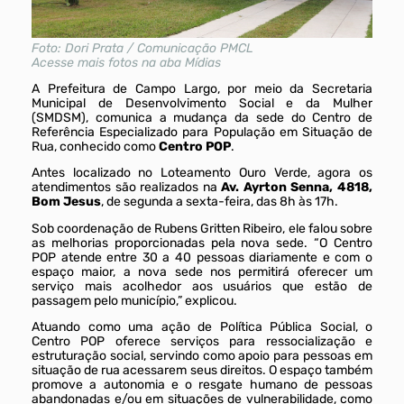
Foto: Dori Prata / Comunicação PMCL
Acesse mais fotos na aba Mídias
A Prefeitura de Campo Largo, por meio da Secretaria
Municipal de Desenvolvimento Social e da Mulher
(SMDSM), comunica a mudança da sede do Centro de
Referência Especializado para População em Situação de
Rua, conhecido como
Centro POP
.
Antes localizado no Loteamento Ouro Verde, agora os
atendimentos são realizados na
Av. Ayrton Senna, 4818,
Bom Jesus
, de segunda a sexta-feira, das 8h às 17h.
Sob coordenação de Rubens Gritten Ribeiro, ele falou sobre
as melhorias proporcionadas pela nova sede. “O Centro
POP atende entre 30 a 40 pessoas diariamente e com o
espaço maior, a nova sede nos permitirá oferecer um
serviço mais acolhedor aos usuários que estão de
passagem pelo município,” explicou.
Atuando como uma ação de Política Pública Social, o
Centro POP oferece serviços para ressocialização e
estruturação social, servindo como apoio para pessoas em
situação de rua acessarem seus direitos. O espaço também
promove a autonomia e o resgate humano de pessoas
abandonadas e/ou em situações de vulnerabilidade, como