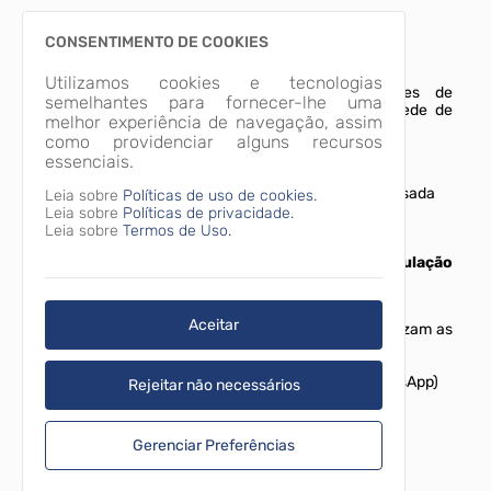
Oficinas diversas
CONSENTIMENTO DE COOKIES
Refeições e lanches
Utilizamos cookies e tecnologias
Encaminhamento de usuários dependentes de
semelhantes para fornecer-lhe uma
substâncias psicoativas para serviços da rede de
melhor experiência de navegação, assim
Saúde
como providenciar alguns recursos
Doação de roupas/calçados
essenciais.
Oferta de pernoite em casa de passagem/pousada
Leia sobre
Políticas de uso de cookies.
Leia sobre
Políticas de privacidade.
SERVIÇO:
Leia sobre
Termos de Uso.
Centro de Referência Especializado para População
em Situação de Rua - Centro POP
Atendimento:
de segunda a sexta, das 8h às 17h
Aceitar
Público:
Jovens, adultos, idosos e famílias que utilizam as
ruas como espaço de moradia e/ou sobrevivência.
Endereço:
Av. Ayrton Senna, 4818, Bom Jesus
Telefone:
(41) 3291-5078 e (41) 99842-0053 (WhatsApp)
Rejeitar não necessários
Gerenciar Preferências
Categorias
Desenvolvimento Social e da Mulher