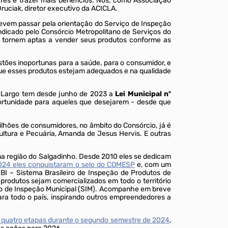
ares e trazer mais benefícios. Nós, como Associação
ruciak, diretor executivo da ACICLA.
devem passar pela orientação do Serviço de Inspeção
dicado pelo Consórcio Metropolitano de Serviços do
e tornem aptas a vender seus produtos conforme as
estões inoportunas para a saúde, para o consumidor, e
que esses produtos estejam adequados e na qualidade
o Largo tem desde junho de 2023 a
Lei Municipal nº
portunidade para aqueles que desejarem - desde que
lhões de consumidores, no âmbito do Consórcio, já é
cultura e Pecuária, Amanda de Jesus Hervis. E outras
na região do Salgadinho. Desde 2010 eles se dedicam
2024 eles conquistaram o selo do COMESP
e, com um
I – Sistema Brasileiro de Inspeção de Produtos de
produtos sejam comercializados em todo o território
iço de Inspeção Municipal (SIM). Acompanhe em breve
ara todo o país, inspirando outros empreendedores a
 quatro etapas durante o segundo semestre de 2024
,