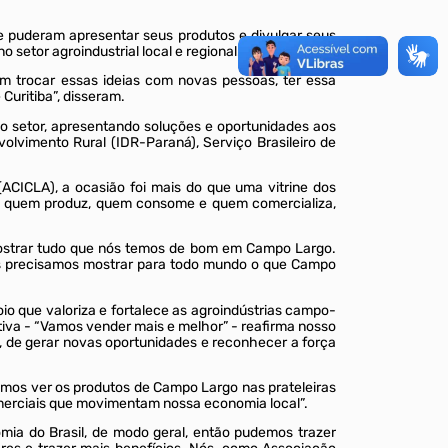
 puderam apresentar seus produtos e divulgar seus
 setor agroindustrial local e regional.
 em trocar essas ideias com novas pessoas, ter essa
uritiba”, disseram.
 ao setor, apresentando soluções e oportunidades aos
volvimento Rural (IDR-Paraná), Serviço Brasileiro de
CICLA), a ocasião foi mais do que uma vitrine dos
re quem produz, quem consome e quem comercializa,
mostrar tudo que nós temos de bom em Campo Largo.
nós precisamos mostrar para todo mundo o que Campo
io que valoriza e fortalece as agroindústrias campo-
ativa - “Vamos vender mais e melhor” - reafirma nosso
, de gerar novas oportunidades e reconhecer a força
emos ver os produtos de Campo Largo nas prateleiras
comerciais que movimentam nossa economia local”.
mia do Brasil, de modo geral, então pudemos trazer