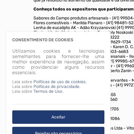
que já resultou no aumento da qualidade e da divers
Conheça todos os expositores que participaram
Sabores do Campo produtos artesanais - (41) 9950
Flores comestíveis - Marilda Pianaro - (41) 98481-5
Lenha de eucalipto AK - Adão Krzyzanovski (41) 99
Chokoski’s Ateliê de chocolates - Franciely Noskosk
Belo Grão Cafés Especiais - (41) 99200-8222
CONSENTIMENTO DE COOKIES
Embutidos Sereia Ltda. - Marcelo - (41) 99629-1734
Laticínios Artesanais Chácara Boa Vista - Karen D. 
Utilizamos cookies e tecnologias
Chácara da Limeira Cogumelos - (41) 99103-6683
semelhantes para fornecer-lhe uma
Chácara Vale das Palmeiras produtos artesanais - Il
Étima Cervejaria - Ana Maria Ceccon - (41) 99985-6
melhor experiência de navegação, assim
Queijaria Campo de Fiori - Alessandro Fior - (41) 99
como providenciar alguns recursos
Castelleone cerveja artesanal - João Gilberto Zanin
essenciais.
Embutidos Sabim - (41) 98899-3788
Batata Bella produtos caseiros sem conservantes - 
Leia sobre
Políticas de uso de cookies.
Omma Iris geleias e conservas artesanais - (41) 9972
Leia sobre
Políticas de privacidade.
Vinícola Legado - (41) 99199-9744
Leia sobre
Termos de Uso.
Ethilla Cerveja Artesanal - (41) 99752-0655
Cleo Pães Caseiros - Cleo - (41) 99872-2560
Nono Piero Salumeria - (41) 99821-5427
Tribal Brasil Chás Orgânicos - (41) 3555-2705
Oz Chocolates - (41) 99543-0006
Aceitar
Chamel Produtos Naturais - (41) 98494-1086
Rondinha Embutidos - (41) 99524-4710
Yamagon Indústria e Comércio de Bebidas Ltda - Vit
Rejeitar não necessários