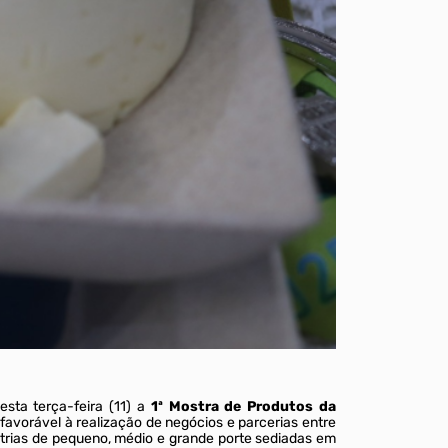
1ª Mostra de Pr
esta terça-feira (11) a
1ª Mostra de Produtos da
e favorável à realização de negócios e parcerias entre
ústrias de pequeno, médio e grande porte sediadas em