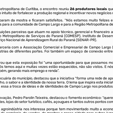
Metropolitana de Curitiba, o encontro reuniu
26 produtores locais
que
intuito de fortalecer a produção regional e incentivar novos negócios no
ciparam da mostra e ficaram satisfeitos. “Nós estamos muito felizes
 para a comunidade de Campo Largo e para a Região Metropolitana de C
uições parceiras que atuam no apoio técnico, gerencial e financeiro
io Metropolitano de Serviços do Paraná (COMESP), Instituto de Desen
viço Nacional de Aprendizagem Rural do Paraná (SENAR-PR).
ceria com a Associação Comercial e Empresarial de Campo Largo (A
ústrias de diferentes portes. Foi também um espaço de conexão ent
brou que esta exposição foi “uma oportunidade para que possamos 
ós temos aqui e muitas vezes estão esquecidos, não são vistos. E 
ambém, gerando mais emprego e renda”.
ecuária do município, destacou que a iniciativa “forma uma rede de apo
, o sabor e a identidade da nossa terra. O lema que inspira esta inici
ssa a troca de ideias e de identidades de Campo Largo nos produtos
vação, Pedro Parolin Teixeira, destacou o fomento econômico: “quer
s, lojas do setor turístico, cafés, açougues e tantos outros pontos 
 A agroindústria nos interessa porque tem movimentado muito a econo