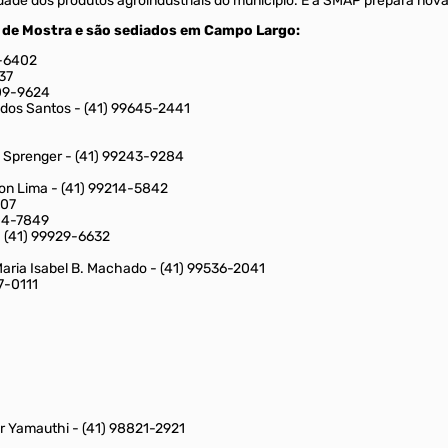
idade dos produtos agroindustriais do município. E a SMAP prepara nov
 de Mostra e são sediados em Campo Largo:
4-6402
237
909-9624
i dos Santos - (41) 99645-2441
C. Sprenger - (41) 99243-9284
son Lima - (41) 99214-5842
707
604-7849
 - (41) 99929-6632
Maria Isabel B. Machado - (41) 99536-2041
7-0111
or Yamauthi - (41) 98821-2921