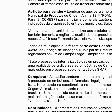
associados que fazem parte deste círculo. Trata-se
Comercial, temos esse intuito de trazer crescimento
Aptidão para vender -
Lembrando que, para ampliar
Municipal de Produtos de Origem Animal (SIM/POA),
Paraná (COMESP) para ampliar a comercialização p
indicações da organização entre os municípios. Saib
“Aproveito a oportunidade para dizer aos produtores 
também fomenta a região e a qualidade dos produtos
necessária”, frisou Fernanda Graciela Marciniuk, su
Todos os municípios que fazem parte deste Consór
3.613
, do Serviço de Inspeção Municipal de Produ
registrados no SIM de Campo Largo -, ampliar seus 
“Esse processo de internalização das empresas, com
uma realidade para diversas agroindústrias de Campo
mais estão em processo, sob orientação da SMAP.
Conquista -
A ocasião também celebrou uma grande 
à produção de embutidos, defumados, linguiças e c
trabalho pautado na excelência e no compromisso 
Origem Animal, um importante reconhecimento nacion
brasileiro. Uma conquista que é mérito da empresa 
mais informações sobre esse marco que reafirma o p
“vender mais e melhor”.
Continuidade -
A 1ª Mostra de Produtos da Agroind