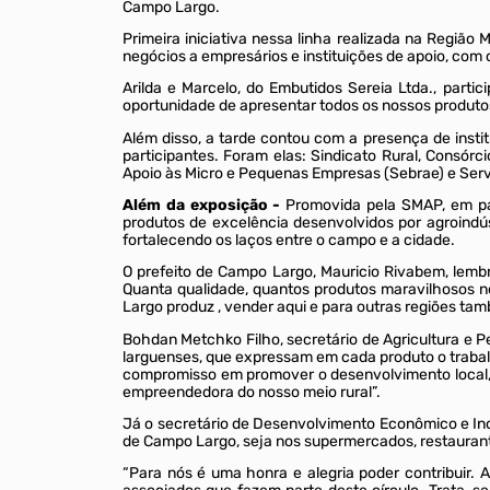
Campo Largo.
Primeira iniciativa nessa linha realizada na Região 
negócios a empresários e instituições de apoio, com o 
Arilda e Marcelo, do Embutidos Sereia Ltda., parti
oportunidade de apresentar todos os nossos produtos
Além disso, a tarde contou com a presença de instit
participantes. Foram elas: Sindicato Rural, Consórc
Apoio às Micro e Pequenas Empresas (Sebrae) e Ser
Além da exposição -
Promovida pela SMAP, em par
produtos de excelência desenvolvidos por agroind
fortalecendo os laços entre o campo e a cidade.
O prefeito de Campo Largo, Mauricio Rivabem, lem
Quanta qualidade, quantos produtos maravilhosos n
Largo produz , vender aqui e para outras regiões t
Bohdan Metchko Filho, secretário de Agricultura e P
larguenses, que expressam em cada produto o trabalho
compromisso em promover o desenvolvimento local, e
empreendedora do nosso meio rural”.
Já o secretário de Desenvolvimento Econômico e Ino
de Campo Largo, seja nos supermercados, restaurante
“Para nós é uma honra e alegria poder contribuir.