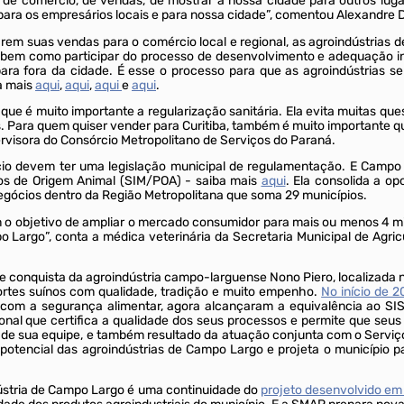
 de comércio, de vendas, de mostrar a nossa cidade para outros lug
 para os empresários locais e para nossa cidade”, comentou Alexandre D
em suas vendas para o comércio local e regional, as agroindústrias 
 bem como participar do processo de desenvolvimento e adequação in
ara fora da cidade. É esse o processo para que as agroindústrias s
a mais
aqui
,
aqui
,
aqui
e
aqui
.
que é muito importante a regularização sanitária. Ela evita muitas qu
. Para quem quiser vender para Curitiba, também é muito importante 
pervisora do Consórcio Metropolitano de Serviços do Paraná.
cio devem ter uma legislação municipal de regulamentação. E Camp
tos de Origem Animal (SIM/POA) - saiba mais
aqui
. Ela consolida a o
negócios dentro da Região Metropolitana que soma 29 municípios.
 o objetivo de ampliar o mercado consumidor para mais ou menos 4 mi
 Largo”, conta a médica veterinária da Secretaria Municipal de Agri
conquista da agroindústria campo-larguense Nono Piero, localizada 
ortes suínos com qualidade, tradição e muito empenho.
No início de 
com a segurança alimentar, agora alcançaram a equivalência ao SISB
al que certifica a qualidade dos seus processos e permite que seus 
e de sua equipe, e também resultado da atuação conjunta com o Serv
otencial das agroindústrias de Campo Largo e projeta o município p
ústria de Campo Largo é uma continuidade do
projeto desenvolvido em